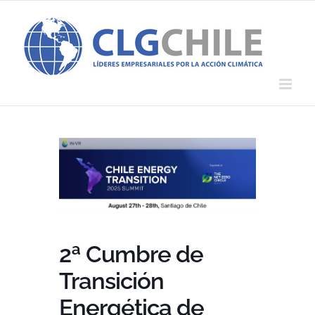
Saltar
al
contenido
2ª Cumbre de
Transición
Energética de