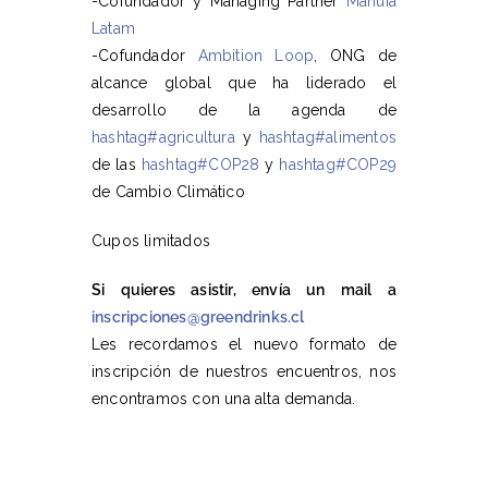
-Cofundador y Managing Partner
Manuia
Latam
-Cofundador
Ambition Loop
, ONG de
alcance global que ha liderado el
desarrollo de la agenda de
hashtag
#
agricultura
y
hashtag
#
alimentos
de las
hashtag
#
COP28
y
hashtag
#
COP29
de Cambio Climático
Cupos limitados
Si quieres asistir, envía un mail a
inscripciones@greendrinks.cl
Les recordamos el nuevo formato de
inscripción de nuestros encuentros, nos
encontramos con una alta demanda.