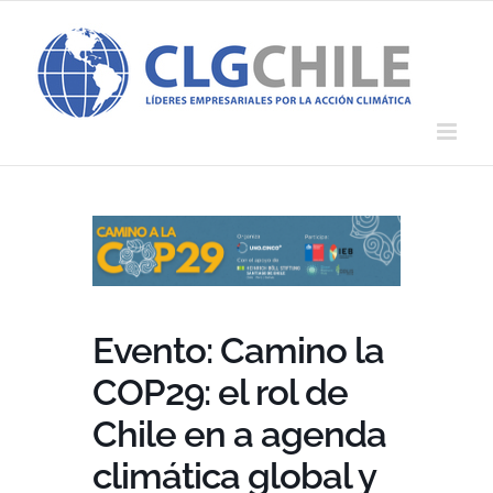
Saltar
al
contenido
Evento: Camino la
COP29: el rol de
Chile en a agenda
climática global y