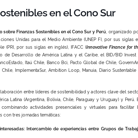
ostenibles en el Cono Sur
o sobre Finanzas Sostenibles en el Cono Sur y Perú
, organizado p
 Naciones Unidas para el Medio Ambiente (UNEP FI, por sus siglas 
le (PRI, por sus siglas en inglés), IFACC (
Innovative Finance for t
o de Desarrollo de América Latina y el Caribe, el BID/BID Invest
oEstado, Itaú Chile, Banco Bci, Pacto Global de Chile, GovernAr
hile, ImplementaSur, Ambition Loop, Manuia, Diario Sustentable
laboración entre líderes de sostenibilidad y actores clave del sect
a Latina (Argentina, Bolivia, Chile, Paraguay y Uruguay) y Perú. 
combinando actividades presenciales y virtuales para facilitar 
s con tres jornadas temáticas:
teresadas: Intercambio de experiencias entre Grupos de Traba