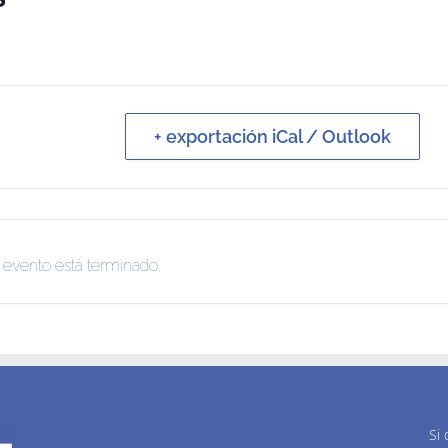
+ exportación iCal / Outlook
 evento está terminado.
Si