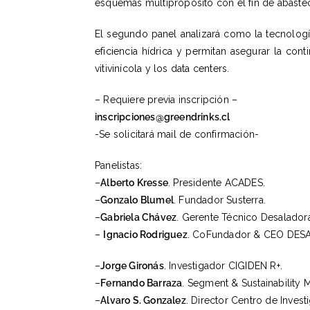
esquemas multipropósito con el fin de abastece
El segundo panel analizará como la tecnología
eficiencia hídrica y permitan asegurar la co
vitivinícola y los data centers.
– Requiere previa inscripción –
inscripciones@greendrinks.cl
-Se solicitará mail de confirmación-
Panelistas:
–
Alberto Kresse
. Presidente
ACADES.
–
Gonzalo Blumel
. Fundador Susterra.
–
Gabriela Chávez
. Gerente Técnico Desalad
–
Ignacio Rodriguez
.
CoFundador & CEO
DESA
–
Jorge Gironás
. Investigador
CIGIDEN R+.
–
Fernando Barraza
. Segment & Sustainability
–
Alvaro S. Gonzalez
. Director Centro de Inves