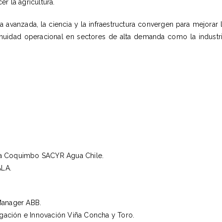
r la agricultura.
 avanzada, la ciencia y la infraestructura convergen para mejorar 
ntinuidad operacional en sectores de alta demanda como la industr
ora Coquimbo
SACYR
Agua Chile.
LA.
 Manager
ABB.
tigación e Innovación
Viña Concha y Toro
.