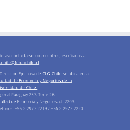
 desea contactarse con nosotros, escríbanos a:
g.chile@fen.uchile.cl
 Dirección Ejecutiva de
CLG-Chile
se ubica en la
cultad de Economía y Negocios de la
iversidad de Chile
.
agonal Paraguay 257, Torre 26,
cultad de Economía y Negocios, of. 2203.
léfonos: +56 2 2977 2219 / +56 2 2977 2220