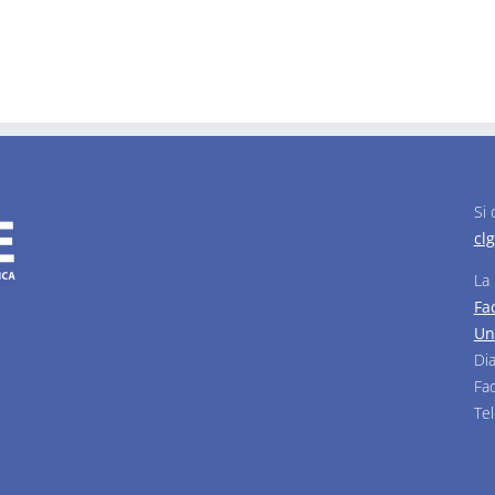
Si
cl
La
Fa
Un
Di
Fa
Te