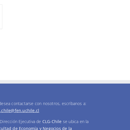
 desea contactarse con nosotros, escríbanos a:
g.chile@fen.uchile.cl
 Dirección Ejecutiva de
CLG-Chile
se ubica en la
cultad de Economía y Negocios de la