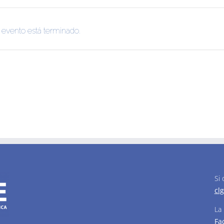
 evento está terminado.
Si
cl
La
Fa