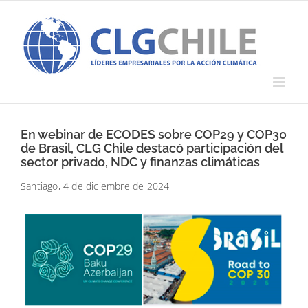
Saltar
al
contenido
En webinar de ECODES sobre COP29 y COP30
de Brasil, CLG Chile destacó participación del
sector privado, NDC y finanzas climáticas
Santiago, 4 de diciembre de 2024