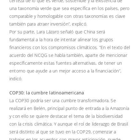
certeza de lo que es verde, sostenible y la existencia de
una taxonomía verde que sea específica en los países, pero
comparable y homologable con otras taxonomías es clave
también para atraer inversión”, explicó.
Por su parte, Lara Lázaro señaló que China será
fundamental a la hora de intentar alinear los grupos
financieros con los compromisos climáticos. “En el texto del
acuerdo del NCQG se habla también, aparte de mencionar
específicamente estas fuentes alternativas, de tener un
entorno que ayude a un mejor acceso a la financiación”,
indicó.
COP30: la cumbre latinoamericana
La COP30 podría ser una cumbre transformadora. Se
realizará en Belén, principal punto de entrada a la Amazonía
y con ello se quiere destacar el tema de la biodiversidad
con la crisis climática. Y aunque el rol de liderazgo de Brasil
será distinto al que se tuvo en la COP29, comenzar a
trabajar en los acuerdos con mayor anticipación, puede