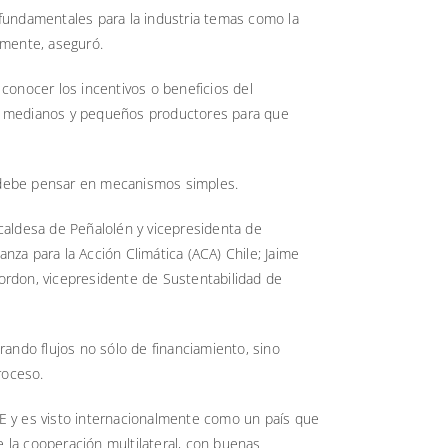
 fundamentales para la industria temas como la
amente, aseguró.
 conocer los incentivos o beneficios del
los medianos y pequeños productores para que
e debe pensar en mecanismos simples.
caldesa de Peñalolén y vicepresidenta de
za para la Acción Climática (ACA) Chile; Jaime
Gordon, vicepresidente de Sustentabilidad de
rando flujos no sólo de financiamiento, sino
roceso.
DE y es visto internacionalmente como un país que
 la cooperación multilateral, con buenas