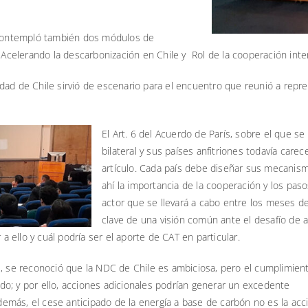
, contempló también dos módulos de
elerando la descarbonización en Chile y Rol de la cooperación interna
dad de Chile sirvió de escenario para el encuentro que reunió a repr
El Art. 6 del Acuerdo de París, sobre el que 
bilateral y sus países anfitriones todavía car
artículo. Cada país debe diseñar sus mecanism
ahí la importancia de la cooperación y los pas
actor que se llevará a cabo entre los meses d
clave de una visión común ante el desafío de a
ello y cuál podría ser el aporte de CAT en particular.
s, se reconoció que la NDC de Chile es ambiciosa, pero el cumplimien
o; y por ello, acciones adicionales podrían generar un excedente
Además, el cese anticipado de la energía a base de carbón no es la acc