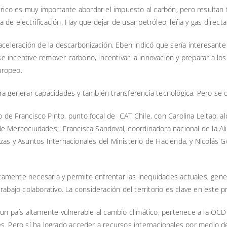
ctrico es muy importante abordar el impuesto al carbón, pero resultan
de electrificación. Hay que dejar de usar petróleo, leña y gas direct
aceleración de la descarbonización, Eben indicó que sería interesante
e incentive remover carbono, incentivar la innovación y preparar a 
uropeo.
ara generar capacidades y también transferencia tecnológica. Pero s
de Francisco Pinto, punto focal de CAT Chile, con Carolina Leitao, al
 Mercociudades; Francisca Sandoval, coordinadora nacional de la Alian
zas y Asuntos Internacionales del Ministerio de Hacienda, y Nicolás 
lutamente necesaria y permite enfrentar las inequidades actuales, gene
abajo colaborativo. La consideración del territorio es clave en este p
 un país altamente vulnerable al cambio climático, pertenece a la OC
s. Pero sí ha logrado acceder a recursos internacionales por medio de