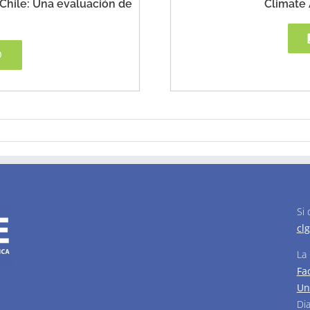
Chile: Una evaluación de
Climate 
O
Si
cl
La
Fa
Un
Di