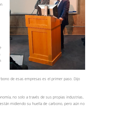
ón
e
s
n
arbono de esas empresas es el primer paso. Dijo
nomía, no solo a través de sus propias industrias,
 están midiendo su huella de carbono, pero aún no