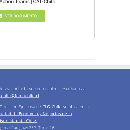
Action Teams | CAT-Chile
VER DOCUMENTO
 desea contactarse con nosotros, escríbanos a:
g.chile@fen.uchile.cl
 Dirección Ejecutiva de
CLG-Chile
se ubica en la
cultad de Economía y Negocios de la
iversidad de Chile
.
agonal Paraguay 257, Torre 26,