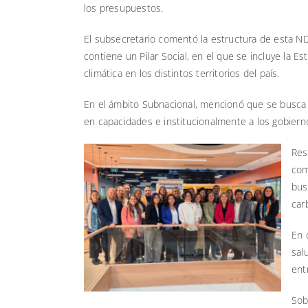
los presupuestos.
El subsecretario comentó la estructura de esta N
contiene un Pilar Social, en el que se incluye la E
climática en los distintos territorios del país.
En el ámbito Subnacional, mencionó que se busca 
en capacidades e institucionalmente a los gobiern
Res
com
bus
car
En 
sal
ent
Sob