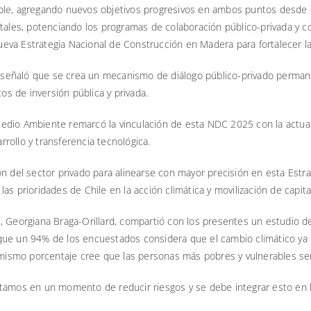
ible, agregando nuevos objetivos progresivos en ambos puntos desde
stales, potenciando los programas de colaboración público-privada y c
va Estrategia Nacional de Construcción en Madera para fortalecer la 
eñaló que se crea un mecanismo de diálogo público-privado permanent
tos de inversión pública y privada.
l Medio Ambiente remarcó la vinculación de esta NDC 2025 con la actua
rollo y transferencia tecnológica.
n del sector privado para alinearse con mayor precisión en esta Estra
s prioridades de Chile en la acción climática y movilización de capita
, Georgiana Braga-Orillard, compartió con los presentes un estudio 
 que un 94% de los encuestados considera que el cambio climático y
l mismo porcentaje cree que las personas más pobres y vulnerables se
tamos en un momento de reducir riesgos y se debe integrar esto en l