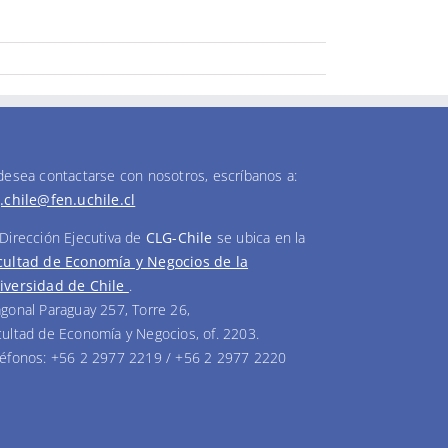
 desea contactarse con nosotros, escríbanos a:
g.chile@fen.uchile.cl
 Dirección Ejecutiva de
CLG-Chile
se ubica en la
cultad de Economía y Negocios de la
iversidad de Chile
.
agonal Paraguay 257, Torre 26,
cultad de Economía y Negocios, of. 2203.
léfonos: +56 2 2977 2219 / +56 2 2977 2220