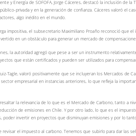
ente y Energía de SOFOFA, Jorge Cáceres, destacó la inclusión de la T
 público-privada y en la generación de confianza. Cáceres valoró el c
actores, algo inédito en el mundo.
rga impositiva, el subsecretario Maximiliano Proaño reconoció que el
nvertido en un obstáculo para generar un mercado de compensacione
s, la autoridad agregó que pese a ser un instrumento relativamente 
royectos que están certificados y pueden ser utilizados para compensa
 Ruiz-Tagle, valoró positivamente que se incluyeran los Mercados de C
ector empresarial en instancias anteriores, lo que refleja la importan
o resaltar la relevancia de lo que es el Mercado de Carbono, tanto a ni
reducción de emisiones en Chile. Y por otro lado, lo que es el impues
 poder invertir en proyectos que disminuyan emisiones y por lo tant
 revisar el impuesto al carbono. Tenemos que subirlo para dar las se