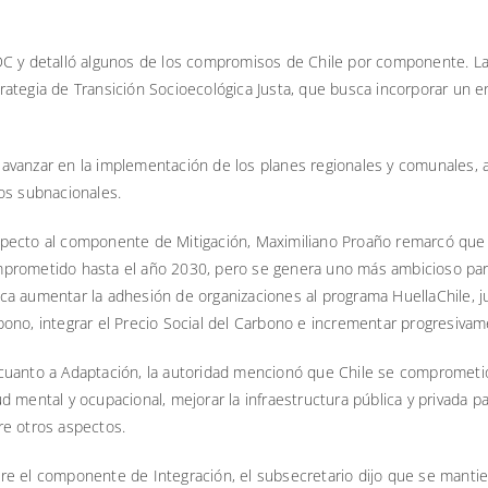
DC y detalló algunos de los compromisos de Chile por componente. La
strategia de Transición Socioecológica Justa, que busca incorporar un e
avanzar en la implementación de los planes regionales y comunales,
os subnacionales.
pecto al componente de Mitigación, Maximiliano Proaño remarcó que
prometido hasta el año 2030, pero se genera uno más ambicioso par
ca aumentar la adhesión de organizaciones al programa HuellaChile, 
bono, integrar el Precio Social del Carbono e incrementar progresiva
cuanto a Adaptación, la autoridad mencionó que Chile se comprometió
ud mental y ocupacional, mejorar la infraestructura pública y privada p
re otros aspectos.
re el componente de Integración, el subsecretario dijo que se mant