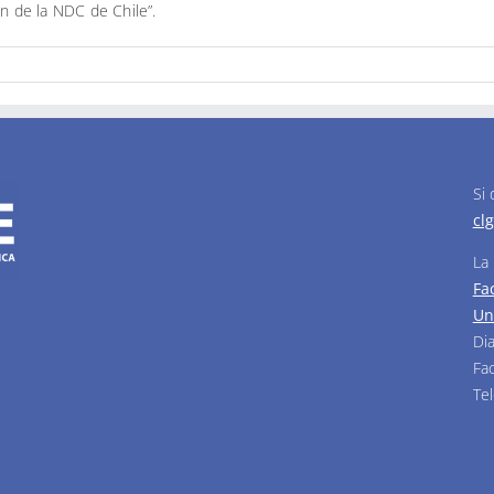
ón de la NDC de Chile”.
Si
cl
La
Fa
Un
Di
Fa
Te