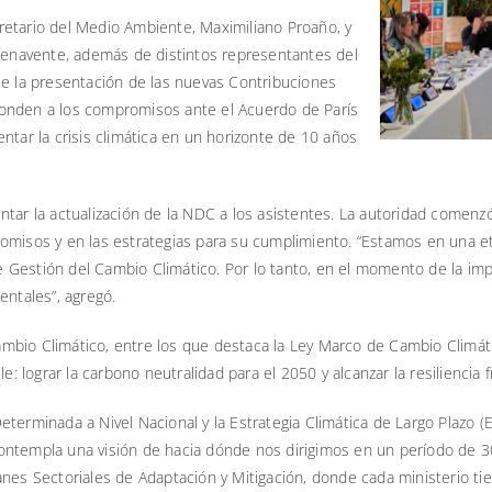
retario del Medio Ambiente, Maximiliano Proaño, y
 Benavente, además de distintos representantes del
ue la presentación de las nuevas Contribuciones
ponden a los compromisos ante el Acuerdo de París
ntar la crisis climática en un horizonte de 10 años
ntar la actualización de la NDC a los asistentes. La autoridad comenz
romisos y en las estrategias para su cumplimiento. “Estamos en una 
Gestión del Cambio Climático. Por lo tanto, en el momento de la imple
entales”, agregó.
mbio Climático, entre los que destaca la Ley Marco de Cambio Climá
e: lograr la carbono neutralidad para el 2050 y alcanzar la resiliencia 
eterminada a Nivel Nacional y la Estrategia Climática de Largo Plazo 
ontempla una visión de hacia dónde nos dirigimos en un período de 
anes Sectoriales de Adaptación y Mitigación, donde cada ministerio t