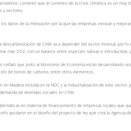
Benavente, comentó que el contexto de la crisis climática es un muy b
s y sectores.
s datos de la motivación por la que las empresas innovan y mejoran s
la descarbonización de Chile va a depender del sector forestal, por l
ptar más CO2, con un balance entre especies nativas e introducidas; y
fo señaló que junto al Ministerio de Economía están desarrollando un
zación de bonos de carbono, entre otros elementos.
ón en Madera incluida en la NDC y la industrialización de este sector,
demanda de viviendas sociales en Chile.
roblemáticas en materia de financiamiento de empresas locales que q
orfo ayudaron en el diseño del proyecto de ley que crea la Agencia de