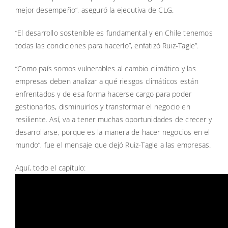
mejor desempeño”, aseguró la ejecutiva de CLG.
“El desarrollo sostenible es fundamental y en Chile tenemos
todas las condiciones para hacerlo”, enfatizó Ruiz-Tagle”.
“Como país somos vulnerables al cambio climático y las
empresas deben analizar a qué riesgos climáticos están
enfrentados y de esa forma hacerse cargo para poder
gestionarlos, disminuirlos y transformar el negocio en
resiliente. Así, va a tener muchas oportunidades de crecer y
desarrollarse, porque es la manera de hacer negocios en el
mundo”, fue el mensaje que dejó Ruiz-Tagle a las empresas.
Aquí, todo el capítulo: