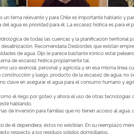
un tema relevante y para Chile es importante hablarlo y parti
a del agua es prioridad para él. La escasez hídrica es para e
ológica de todas las cuencas y la planificación territorial pa
 desalinización. Recomendaría Desbordes que existan empresa
sidades de agua. Dijo le parece bastante irónico estar pelea
ema de escasez hídrica propiamente tal.
mo uso esencial, personal y agrícola y en esa misma línea cu
onstrucción y luego, producto de la escasez de agua, no se 
como clave en asegurar el agua para el consumo humano y agr
mo el riego por goteo y ahora el uso de otras tecnologías 
 esté hablando.
as de inversión para familias que no tienen acceso al agua,
, si de él dependiera, éstos no existirían. En su reemplazo m
epto respecto a los residuos sólidos domiciliarios.