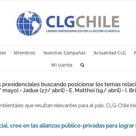
ivo
Miembros
Nuestras Campañas
Actualidad CLG
P
Mi cuenta
presidenciales buscando posicionar los temas relacio
o) • Jadue (27/ abril) • E. Matthei (19/ abril) • I. Bri
ientales que resultan relevantes para el país, CLG-Chile in
al, cree en las alianzas público-privadas para lograr