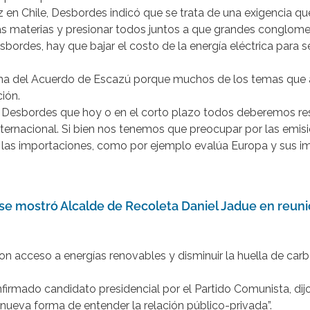
 en Chile, Desbordes indicó que se trata de una exigencia qu
tas materias y presionar todos juntos a que grandes congl
ordes, hay que bajar el costo de la energía eléctrica para 
irma del Acuerdo de Escazú porque muchos de los temas que 
ión.
ó Desbordes que hoy o en el corto plazo todos deberemos res
internacional. Si bien nos tenemos que preocupar por las em
a las importaciones, como por ejemplo evalúa Europa y sus i
 se mostró Alcalde de Recoleta Daniel Jadue en reun
on acceso a energías renovables y disminuir la huella de ca
firmado candidato presidencial por el Partido Comunista, dij
ueva forma de entender la relación público-privada”.