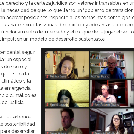
e derecho y la certeza jurídica son valores intransables en 
 la necesidad de que, lo que llamó un “gobierno de transición
n acercar posiciones respecto a los temas más complejos qu
butaria, eliminar las zonas de sacrificio y adelantar la descar
 funcionamiento del mercado y el rol que debe jugar el secto
, impulsen un modelo de desarrollo sustentable.
cendental seguir
ar un especial
as de suelo y
 que esté a la
climático y la
“La emergencia
mbio climático es
 de justicia
ia de carbono-
e sostenibilidad
 para desarrollar