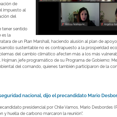
reación de
l impuesto al
ación del
 tener sentido
 es la
tratara de un Plan Marshall, haciendo alusión al plan de apo
arrollo sustentable no es contrapuesto a la prosperidad econ
roblemas del cambio climático afecten más a los más vulnerab
Hojman, jefe programático de su Programa de Gobierno; Mel
mbiental del comando, quienes también participaron de la co
seguridad nacional, dijo el precandidato Mario Desb
ecandidato presidencial por Chile Vamos, Mario Desbordes (R
n y huella de carbono marcaron la reunión”.