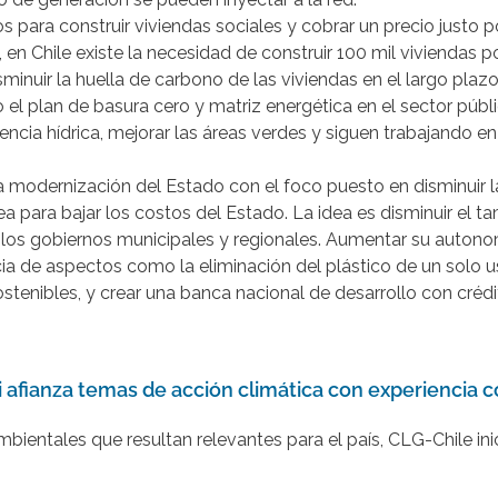
para construir viviendas sociales y cobrar un precio justo por
l, en Chile existe la necesidad de construir 100 mil viviendas 
inuir la huella de carbono de las viviendas en el largo plazo
l plan de basura cero y matriz energética en el sector públ
ncia hídrica, mejorar las áreas verdes y siguen trabajando en
 modernización del Estado con el foco puesto en disminuir l
ea para bajar los costos del Estado. La idea es disminuir el t
er los gobiernos municipales y regionales. Aumentar su autono
 de aspectos como la eliminación del plástico de un solo uso,
sostenibles, y crear una banca nacional de desarrollo con créd
afianza temas de acción climática con experiencia co
ientales que resultan relevantes para el país, CLG-Chile in