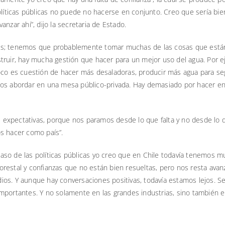
políticas públicas no puede no hacerse en conjunto. Creo que sería b
nzar ahí”, dijo la secretaria de Estado.
os; tenemos que probablemente tomar muchas de las cosas que están 
truir, hay mucha gestión que hacer para un mejor uso del agua. Por ej
poco es cuestión de hacer más desaladoras, producir más agua para 
mos abordar en una mesa público-privada. Hay demasiado por hacer en
las expectativas, porque nos paramos desde lo que falta y no desde l
s hacer como país”.
l caso de las políticas públicas yo creo que en Chile todavía tenemos
restal y confianzas que no están bien resueltas, pero nos resta avanz
os. Y aunque hay conversaciones positivas, todavía estamos lejos. S
importantes. Y no solamente en las grandes industrias, sino también