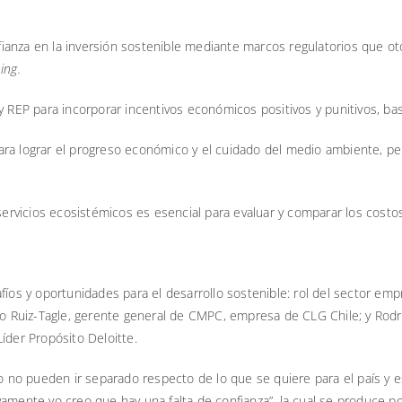
anza en la inversión sostenible mediante marcos regulatorios que ot
ing.
y REP para incorporar incentivos económicos positivos y punitivos, bas
ara lograr el progreso económico y el cuidado del medio ambiente, p
vicios ecosistémicos es esencial para evaluar y comparar los costos 
íos y oportunidades para el desarrollo sostenible: rol del sector empre
sco Ruiz-Tagle, gerente general de CMPC, empresa de CLG Chile; y Rod
íder Propósito Deloitte.
ado no pueden ir separado respecto de lo que se quiere para el país 
vamente yo creo que hay una falta de confianza”, la cual se produce 