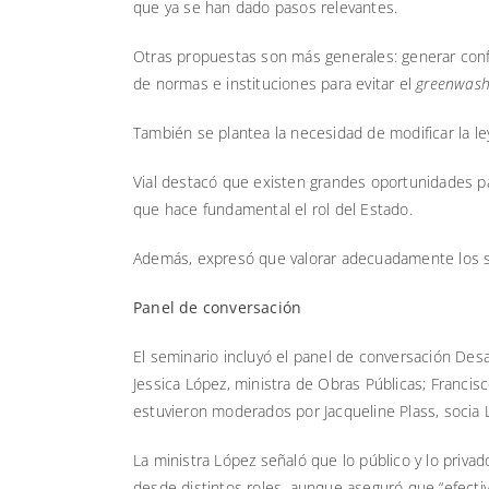
que ya se han dado pasos relevantes.
Otras propuestas son más generales: generar confi
de normas e instituciones para evitar el
greenwash
También se plantea la necesidad de modificar la le
Vial destacó que existen grandes oportunidades p
que hace fundamental el rol del Estado.
Además, expresó que valorar adecuadamente los ser
Panel de conversación
El seminario incluyó el panel de conversación Desaf
Jessica López, ministra de Obras Públicas; Franci
estuvieron moderados por Jacqueline Plass, socia L
La ministra López señaló que lo público y lo priv
desde distintos roles, aunque aseguró que “efecti