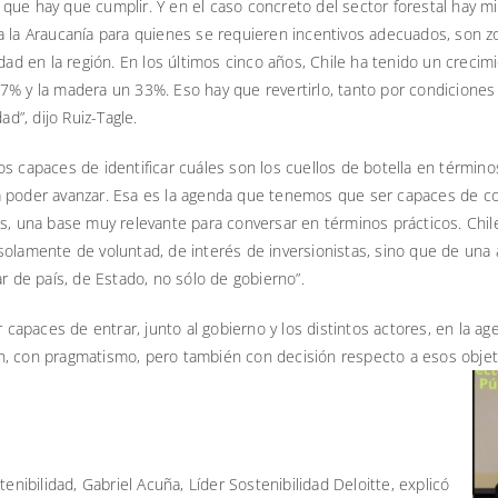
que hay que cumplir. Y en el caso concreto del sector forestal hay m
a la Araucanía para quienes se requieren incentivos adecuados, son zo
idad en la región. En los últimos cinco años, Chile ha tenido un crec
un 17% y la madera un 33%. Eso hay que revertirlo, tanto por condicion
”, dijo Ruiz-Tagle.
os capaces de identificar cuáles son los cuellos de botella en térmi
a poder avanzar. Esa es la agenda que tenemos que ser capaces de con
s, una base muy relevante para conversar en términos prácticos. Chile
solamente de voluntad, de interés de inversionistas, sino que de una
r de país, de Estado, no sólo de gobierno”.
apaces de entrar, junto al gobierno y los distintos actores, en la a
n, con pragmatismo, pero también con decisión respecto a esos obje
enibilidad, Gabriel Acuña, Líder Sostenibilidad Deloitte, explicó