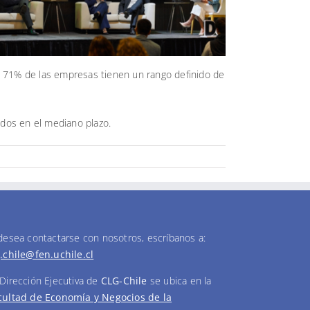
ón: 71% de las empresas tienen un rango definido de
ados en el mediano plazo.
 desea contactarse con nosotros, escríbanos a:
g.chile@fen.uchile.cl
 Dirección Ejecutiva de
CLG-Chile
se ubica en la
cultad de Economía y Negocios de la