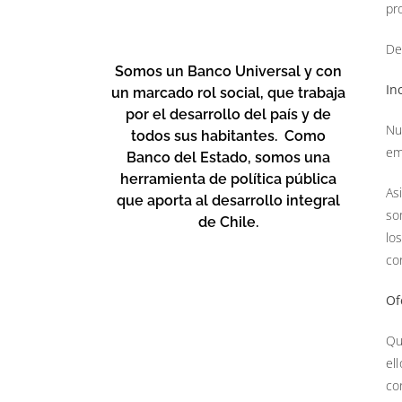
pr
De
Somos un Banco Universal y con
In
un marcado rol social,
que trabaja
por el desarrollo del país y de
Nu
todos sus habitantes
. Como
em
Banco del Estado, somos una
herramienta de política pública
As
que aporta al desarrollo integral
so
de Chile.
lo
co
Of
Qu
el
co