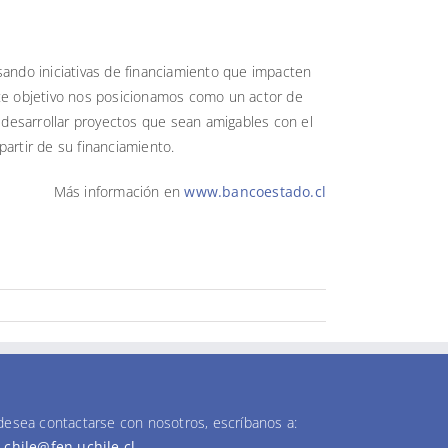
ando iniciativas de financiamiento que impacten
te objetivo nos posicionamos como un actor de
 desarrollar proyectos que sean amigables con el
artir de su financiamiento.
Más información en
www.bancoestado.cl
 desea contactarse con nosotros, escríbanos a:
g.chile@fen.uchile.cl