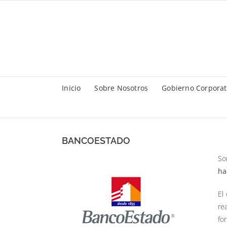
Saltar
al
contenido
Inicio
Sobre Nosotros
Gobierno Corporat
BANCOESTADO
So
ha
El
re
fo