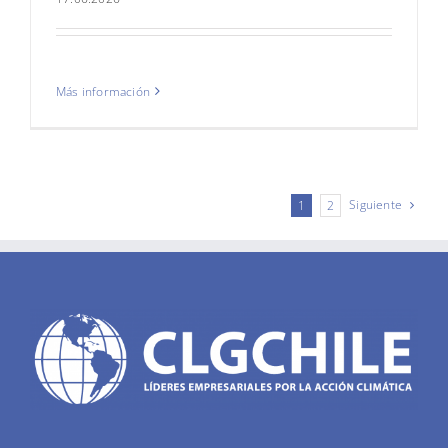
Más información
Siguiente
1
2