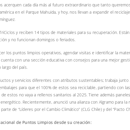
s acerquen cada día más al futuro extraordinario que tanto queremos
mérica en el Parque Mahuida, y hoy, nos llevan a expandir el reciclaje 
omínguez.
iCiclos y reciben 14 tipos de materiales para su recuperación. Están
ión y no funcionan domingos o feriados.
r los puntos limpios operativos, agendar visitas e identificar la mater
 cuenta con una sección educativa con consejos para una mejor gest
largo del país.
uctos y servicios diferentes con atributos sustentables; trabaja junt
mbalajes para que el 100% de estos sea reciclable, partiendo con las
de estos no vaya a rellenos sanitarios al 2025. Tiene además paneles
nergético. Recientemente, anunció una alianza con Algramo para la re
arte de “Líderes por el Cambio Climático” (CLG Chile) y del “Pacto Chi
acional de Puntos Limpios desde su creación: