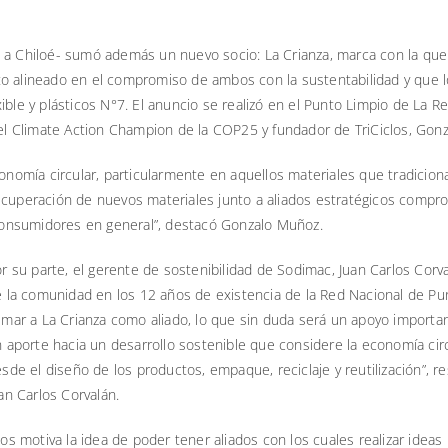
a a Chiloé- sumó además un nuevo socio: La Crianza, marca con la que
to alineado en el compromiso de ambos con la sustentabilidad y que 
ible y plásticos N°7. El anuncio se realizó en el Punto Limpio de La Re
evel Climate Action Champion de la COP25 y fundador de TriCiclos, Gon
economía circular, particularmente en aquellos materiales que tradici
de recuperación de nuevos materiales junto a aliados estratégicos com
s consumidores en general”, destacó Gonzalo Muñoz.
r su parte, el gerente de sostenibilidad de Sodimac, Juan Carlos Corva
 la comunidad en los 12 años de existencia de la Red Nacional de Pu
mar a La Crianza como aliado, lo que sin duda será un apoyo importa
 aporte hacia un desarrollo sostenible que considere la economía circ
sde el diseño de los productos, empaque, reciclaje y reutilización”, r
an Carlos Corvalán.
os motiva la idea de poder tener aliados con los cuales realizar idea