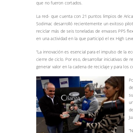
que no fueron cortados.
La red- que cuenta con 21 puntos limpios de Aric
Sodimac desarrolló recientemente un exitoso pilo
reciclar más de seis toneladas de envases PP5 flex
en una actividad en la que participó el ex High L
“La innovación es esencial para el impulso de la 
cierre de ciclo. Por eso, desarrollar iniciativas 
generar valor en la cadena de reciclaje y para lo
Po
de
su
un
de
Ju
“N