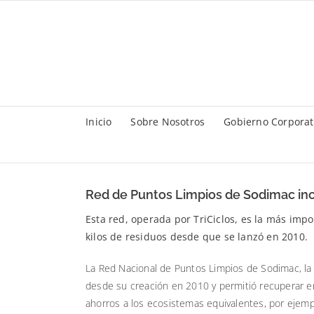
Saltar
al
contenido
Inicio
Sobre Nosotros
Gobierno Corporat
Red de Puntos Limpios de Sodimac inco
Esta red, operada por TriCiclos, es la más impo
kilos de residuos desde que se lanzó en 2010.
La Red Nacional de Puntos Limpios de Sodimac, la m
desde su creación en 2010 y permitió recuperar en
ahorros a los ecosistemas equivalentes, por ejemp