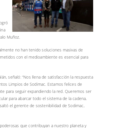
logró
ina
zalo Muñoz.
onalmente no han tenido soluciones masivas de
prometidos con el medioambiente es esencial para
lán, señaló: “Nos llena de satisfacción la respuesta
ntos Limpios de Sodimac. Estamos felices de
nte para seguir expandiendo la red. Queremos ser
ular para abarcar todo el sistema de la cadena,
esaltó el gerente de sostenibilidad de Sodimac,
s poderosas que contribuyan a nuestro planeta y