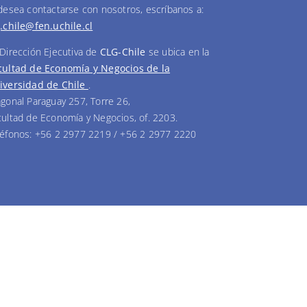
 desea contactarse con nosotros, escríbanos a:
g.chile@fen.uchile.cl
 Dirección Ejecutiva de
CLG-Chile
se ubica en la
cultad de Economía y Negocios de la
iversidad de Chile
.
agonal Paraguay 257, Torre 26,
cultad de Economía y Negocios, of. 2203.
léfonos: +56 2 2977 2219 / +56 2 2977 2220