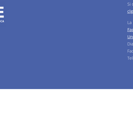
Si
cl
La
Fa
Un
Di
Fa
Te