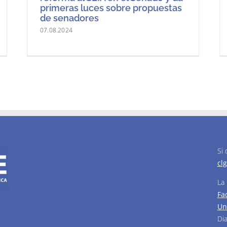
primeras luces sobre propuestas
de senadores
07.08.2024
Chile avanza hacia una gestión
más sostenible y equitativa de los
recursos hídricos con apoyo del
Banco Mundial
12.06.2024