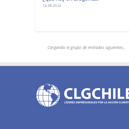
14.08.2024
Un “préstamo verde”: Codelco
consigue crédito en un banco
francés para avanzar en su
descarbonización
24.07.2024