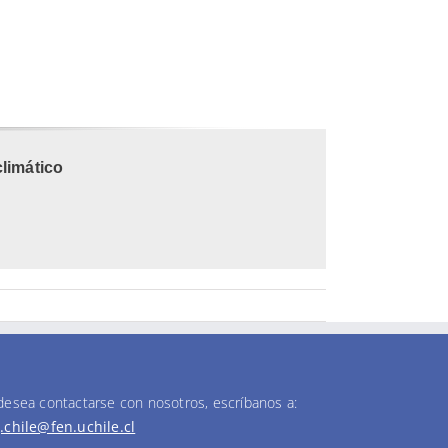
limático
 desea contactarse con nosotros, escríbanos a:
g.chile@fen.uchile.cl