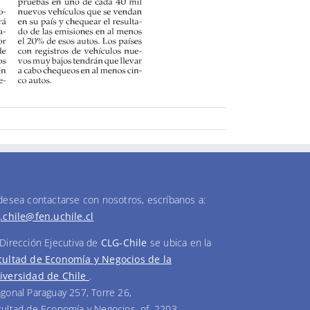
 desea contactarse con nosotros, escríbanos a:
g.chile@fen.uchile.cl
 Dirección Ejecutiva de
CLG-Chile
se ubica en la
cultad de Economía y Negocios de la
iversidad de Chile
.
agonal Paraguay 257, Torre 26,
cultad de Economía y Negocios, of. 2203.