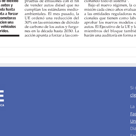
Si
cl
La
Fa
Un
Di
Fa